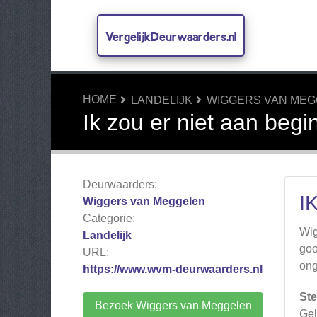
VergelijkDeurwaarders.nl
HOME
LANDELIJK
WIGGERS VAN ME
Ik zou er niet aan beg
Deurwaarders:
I
Wiggers van Meggelen
Categorie:
Wig
Landelijk
goo
URL:
ong
https://www.wvm-deurwaarders.nl
Ste
Bezoek Wiggers van Meggelen
Gel