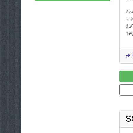
Zw
ja 
dat
neg
S