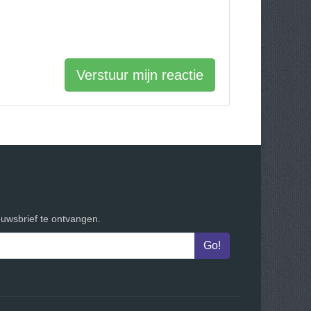
Verstuur mijn reactie
euwsbrief te ontvangen.