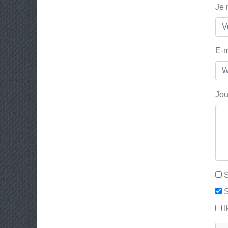
Je
E-m
Jou
S
S
I