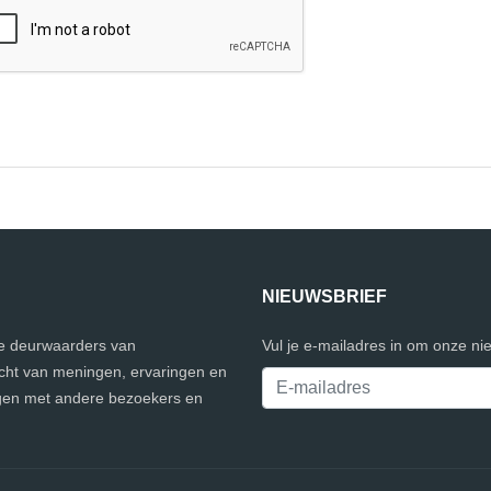
NIEUWSBRIEF
lle deurwaarders van
Vul je e-mailadres in om onze ni
icht van meningen, ervaringen en
ngen met andere bezoekers en