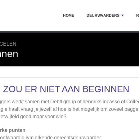
HOME
DEURWAARDERS
R
GGELEN
innen
K ZOU ER NIET AAN BEGINNEN
gers werkt samen met Debtt group of hendriks incasso of Collec
gle haalt vraag je jezelf af hoe is het mogelijk om zoveel bagger
etwijfeld goed maar voor wie?
rke punten
oofwaardig ivm erkende gerechtsdeurwaarder