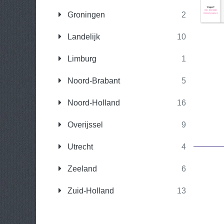
Groningen
2
Landelijk
10
Limburg
1
Noord-Brabant
5
Noord-Holland
16
Overijssel
9
Utrecht
4
Zeeland
6
Zuid-Holland
13