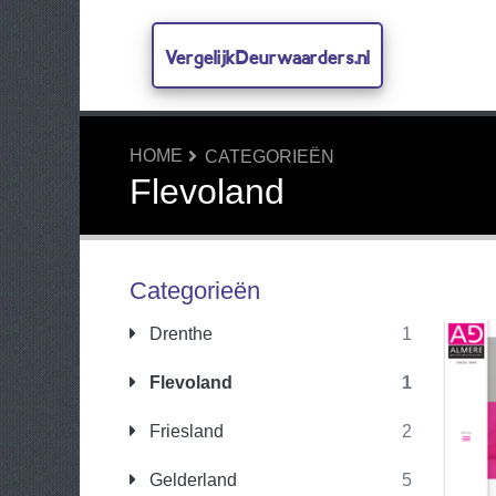
VergelijkDeurwaarders.nl
HOME
CATEGORIEËN
Flevoland
Categorieën
Drenthe
1
Flevoland
1
Friesland
2
Gelderland
5