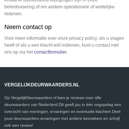
beleidsvoering of om andere operationele of wettelijke
redenen.
Neem contact op
Voor meer informatie over onze privacy policy, als u vragen
heeft of als u een klacht wilt indienen, kunt u contact met
ons op via het
contactformulier
.
VERGELIJKDEURWAARDERS.NL
Op VergelijkDeurwaarders.nl lees je reviews over alle
deurwaarders van Nederland.Dit geeft jou in één oogopslag een
overzicht van meningen, ervaringen en eventuele klachten.Deel
jouw deurwaarders ervaringen met andere bezoekers en schrijf
ook een review!