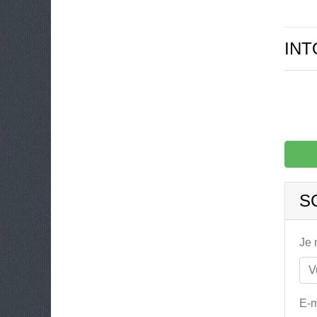
INT
S
Je
E-m