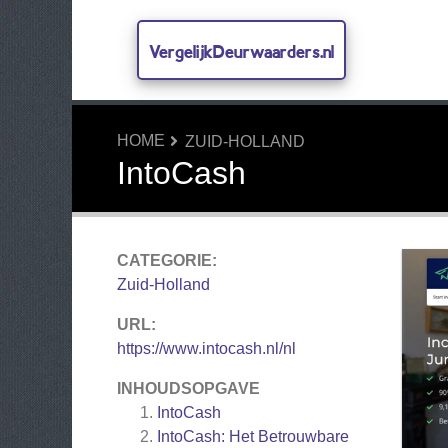
VergelijkDeurwaarders.nl
HOME
ZUID-HOLLAND
IntoCash
CATEGORIE:
Zuid-Holland
URL:
https://www.intocash.nl/nl
INHOUDSOPGAVE
IntoCash
IntoCash: Het Betrouwbare