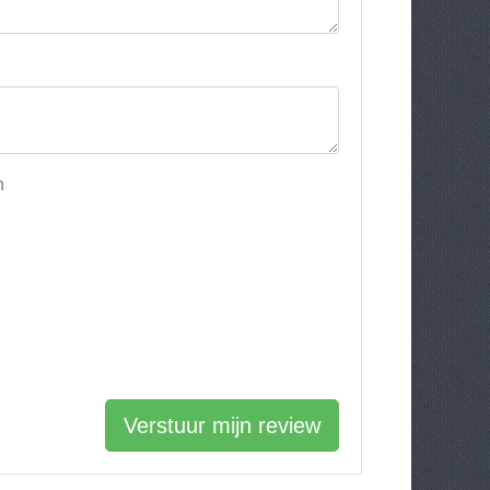
h
Verstuur mijn review