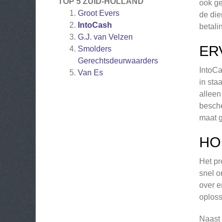
TOP 5 ZUID-HOLLAND
ook ge
Groot Evers
de die
IntoCash
betali
G.J. van Velzen
ER
Smolders
Gerechtsdeurwaarders
IntoCa
Van Es
in sta
alleen
besche
maat g
HO
Het pr
snel o
over e
oploss
Naast 