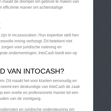
k en maakt de drempel om gebruik te maken van
 efficiënte manier om achterstallige
E
zijn in incassozaken. Hun expertise stelt hen
cesvolle inning verhoogt. Dit betekent niet
 zorgen voor juridische naleving en
 grote ondernemingen, IntoCash biedt een op
D VAN INTOCASH?
orm. Dit maakt het voor klanten eenvoudig en
d, neemt een deskundige van IntoCash de zaak
op een snelle en professionele manier tot een
ouden van de voortgang.
esdiensten en juridische ondersteuning om