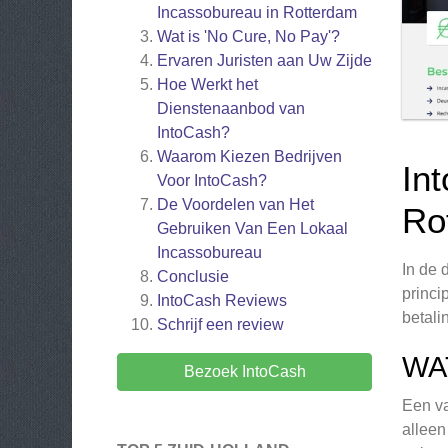
Incassobureau in Rotterdam
Wat is 'No Cure, No Pay'?
Ervaren Juristen aan Uw Zijde
Hoe Werkt het
Dienstenaanbod van
IntoCash?
Waarom Kiezen Bedrijven
In
Voor IntoCash?
De Voordelen van Het
Ro
Gebruiken Van Een Lokaal
Incassobureau
In de 
Conclusie
princi
IntoCash
Reviews
betali
Schrijf een review
WA
Bezoek IntoCash
Een va
alleen