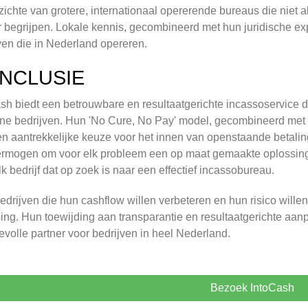
zichte van grotere, internationaal opererende bureaus die niet al
r begrijpen. Lokale kennis, gecombineerd met hun juridische ex
ven die in Nederland opereren.
NCLUSIE
sh biedt een betrouwbare en resultaatgerichte incassoservice
e bedrijven. Hun 'No Cure, No Pay' model, gecombineerd met 
n aantrekkelijke keuze voor het innen van openstaande betalin
rmogen om voor elk probleem een op maat gemaakte oplossing 
lk bedrijf dat op zoek is naar een effectief incassobureau.
edrijven die hun cashflow willen verbeteren en hun risico wille
ing. Hun toewijding aan transparantie en resultaatgerichte aan
volle partner voor bedrijven in heel Nederland.
Bezoek IntoCash