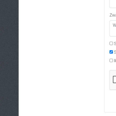
Zwa
S
S
I