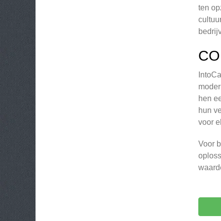
ten op
cultuu
bedrij
CO
IntoCa
modern
hen ee
hun ve
voor e
Voor b
oploss
waarde