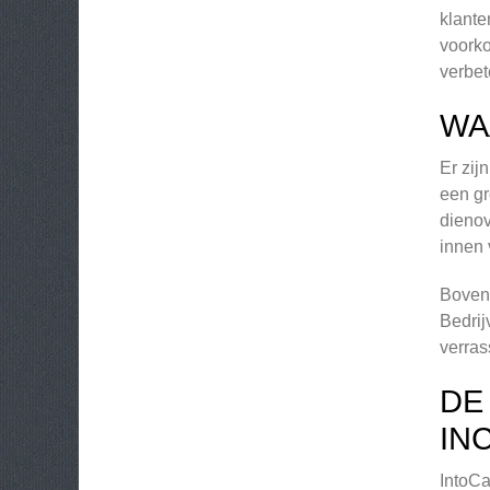
klante
voorko
verbe
WA
Er zij
een gr
dienov
innen 
Bovend
Bedrij
verras
DE
IN
IntoCa