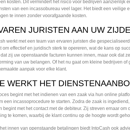
en kosten. Dit vermindert het risico voor bedrijven aanzienlij
nsten van een incassobureau veel lager. Het biedt een veilige en
ngen te innen zonder voorafgaande kosten.
VAREN JURISTEN AAN UW ZIJD
sh werkt met een team van ervaren juristen die gespecialiseerd 
at om effectief en juridisch sterk te opereren, wat de kans op suc
 dat zij uw openstaande facturen kunnen innen, maar ook dat ze
rming van uw belangen. Of het nu gaat om kleine bedrijven of
emaakte aanpak voor elke klant.
E WERKT HET DIENSTENAANBO
oces begint met het indienen van een zaak via hun online platf
m een incassoprocedure te starten. Zodra de zaak is ingedien
n begint met het contact met de debiteur. Zij streven ernaar om 
ing te komen, waarbij de klant continu op de hoogte wordt geh
het innen van openstaande betalingen biedt IntoCash ook advi