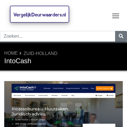
VergelijkDeurwaarders.nl
Tog
HOME
ZUID-HOLLAND
IntoCash