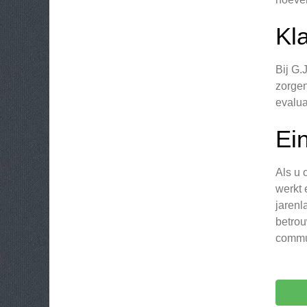
Kl
Bij G.
zorgen
evalua
Ei
Als u 
werkt 
jarenl
betrou
commun