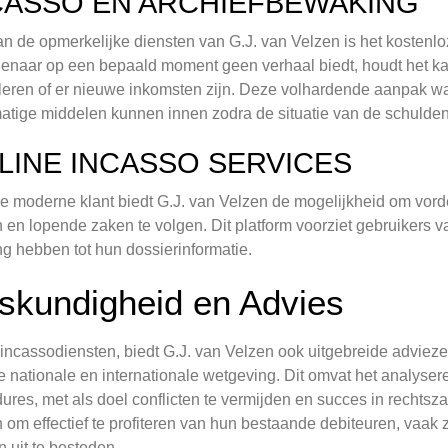
CASSO EN ARCHIEFBEWAKING
n de opmerkelijke diensten van G.J. van Velzen is het kostenloz
enaar op een bepaald moment geen verhaal biedt, houdt het kan
leren of er nieuwe inkomsten zijn. Deze volhardende aanpak wa
atige middelen kunnen innen zodra de situatie van de schulden
LINE INCASSO SERVICES
e moderne klant biedt G.J. van Velzen de mogelijkheid om vorde
 en lopende zaken te volgen. Dit platform voorziet gebruikers va
g hebben tot hun dossierinformatie.
skundigheid en Advies
incassodiensten, biedt G.J. van Velzen ook uitgebreide adviezen
 nationale en internationale wetgeving. Dit omvat het analyser
ures, met als doel conflicten te vermijden en succes in rechtsza
 om effectief te profiteren van hun bestaande debiteuren, vaak 
 uit te besteden.