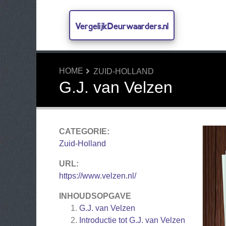
VergelijkDeurwaarders.nl
HOME
ZUID-HOLLAND
G.J. van Velzen
CATEGORIE:
Zuid-Holland
URL:
https://www.velzen.nl/
INHOUDSOPGAVE
G.J. van Velzen
Introductie tot G.J. van Velzen