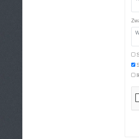
Zwa
S
S
I