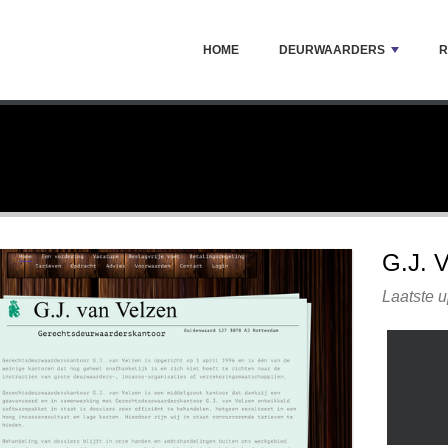
HOME
DEURWAARDERS
R
G.J. 
Laatste u