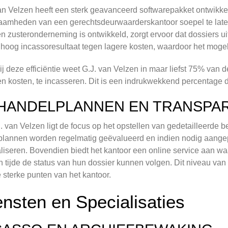
an Velzen heeft een sterk geavanceerd softwarepakket ontwikke
amheden van een gerechtsdeurwaarderskantoor soepel te laten
n zusteronderneming is ontwikkeld, zorgt ervoor dat dossiers uit
 hoog incassoresultaat tegen lagere kosten, waardoor het mogeli
j deze efficiëntie weet G.J. van Velzen in maar liefst 75% van d
en kosten, te incasseren. Dit is een indrukwekkend percentage d
HANDELPLANNEN EN TRANSPA
J. van Velzen ligt de focus op het opstellen van gedetailleerd
lannen worden regelmatig geëvalueerd en indien nodig aangep
liseren. Bovendien biedt het kantoor een online service aan w
en tijde de status van hun dossier kunnen volgen. Dit niveau va
 sterke punten van het kantoor.
ensten en Specialisaties