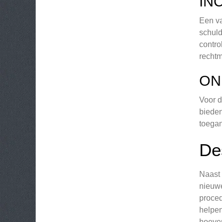
IN
Een va
schuld
contro
rechtm
ON
Voor d
bieden
toegan
De
Naast 
nieuwe
proced
helpen
hoeven