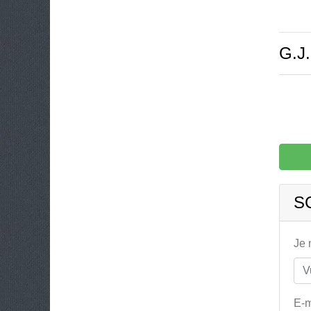
G.J
S
Je
E-m