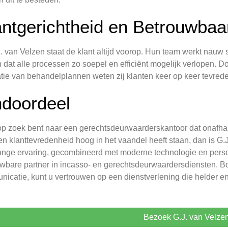
antgerichtheid en Betrouwbaa
J. van Velzen staat de klant altijd voorop. Hun team werkt nau
 dat alle processen zo soepel en efficiënt mogelijk verlopen. 
tie van behandelplannen weten zij klanten keer op keer tevreden
ndoordeel
op zoek bent naar een gerechtsdeurwaarderskantoor dat onafha
en klanttevredenheid hoog in het vaandel heeft staan, dan is G
ange ervaring, gecombineerd met moderne technologie en perso
wbare partner in incasso- en gerechtsdeurwaardersdiensten. Bo
icatie, kunt u vertrouwen op een dienstverlening die helder en 
Bezoek G.J. van Velze