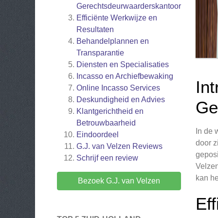
Gerechtsdeurwaarderskantoor
Efficiënte Werkwijze en
Resultaten
Behandelplannen en
Transparantie
Diensten en Specialisaties
Incasso en Archiefbewaking
Int
Online Incasso Services
Deskundigheid en Advies
Ge
Klantgerichtheid en
Betrouwbaarheid
In de 
Eindoordeel
door z
G.J. van Velzen
Reviews
geposi
Schrijf een review
Velzen
kan he
Bezoek G.J. van Velzen
Ef