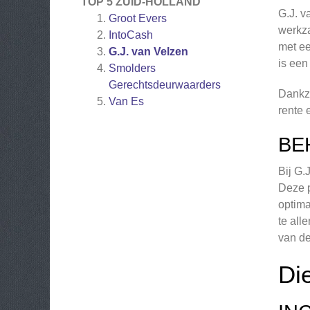
TOP 5 ZUID-HOLLAND
G.J. v
Groot Evers
werkza
IntoCash
met ee
G.J. van Velzen
is een
Smolders
Gerechtsdeurwaarders
Dankzi
Van Es
rente 
BE
Bij G.
Deze p
optima
te all
van de
Di