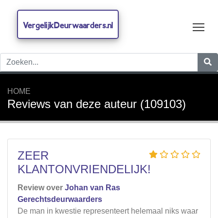
VergelijkDeurwaarders.nl
Tog
HOME
Reviews van deze auteur (109103)
ZEER
KLANTONVRIENDELIJK!
Review over
Johan van Ras
Gerechtsdeurwaarders
De man in kwestie representeert helemaal niks waar