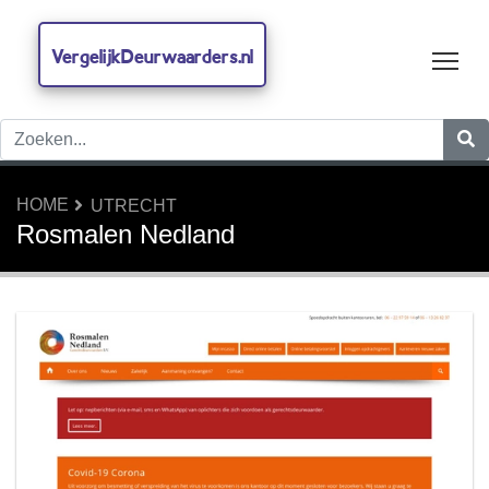
VergelijkDeurwaarders.nl
Tog
HOME
UTRECHT
Rosmalen Nedland